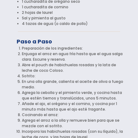
1 cucharadita de orégano seco
1 cucharadita de comino
2 hojas de laurel
Sal y pimienta al gusto
4 tazas de agua (o caldo de pollo)
Paso a Paso
Preparación de los ingredientes:
Enjuaga el arroz en agua fría hasta que el agua salga
clara. Escurre y reserva.
Abre el pouch de habichuelas rosadas y la lata de
leche de coco Coloso.
Sofrito:
En una olla grande, calienta el aceite de oliva a fuego
medio.
Agrega la cebolla y el pimiento verde, y cocina hasta
que estén tiernos y translúcidos, unos 5 minutos.
Añade el ajo, el orégano y el comino, y cocina por 1
minuto más hasta que el ajo esté fragante.
Cocinando el arroz:
Agrega el arroz a la olla y remueve bien para que se
mezcle con el sofrito.
Incorpora las habichuelas rosadas (con su líquido), la
leche de coco, y las hojas de laurel.