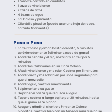
1 tomate cortado en cuadritos
1 taza de vino blanco
2 tazas de arroz
4 tazas de agua
Sal Coloso y pimienta
Cilantrillo picadito (puede usar una hoja de recao,
cortado finamente)
Paso a Paso
Sofreir tocino y jamón hasta doradito, 5 minutos
apróximadamente (eliminar exceso de grasa)
Añadir la cebolla y el ajo, mezclar y sofreir por 5
minutos
Añadir los Calamares en su Tinta Coloso
Añadir vino blanco y mezclar. Cocinar por 5 minutos.
Añadir arroz y mezclar bien por unos segundos para
que el arroz selle.
Añadir agua, mezclar nuevamente.
Salpimentar a su gusto
Dejar hervir hasta que reduzca el agua.
Tapar y cocinar a fuego bajito por 20 minutos, hasta
que el grano esté blando.
Apagar y añadir el cilantro y Pimiento Coloso
picaditos, mezclar bien con un tenedor para que no se