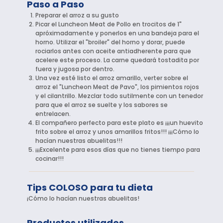
Paso a Paso
Preparar el arroz a su gusto
Picar el Luncheon Meat de Pollo en trocitos de 1"
apróximadamente y ponerlos en una bandeja para el
horno. Utilizar el "broiler" del horno y dorar, puede
rociarlos antes con aceite antiadherente para que
acelere este proceso. La carne quedará tostadita por
fuera y jugosa por dentro.
Una vez esté listo el arroz amarillo, verter sobre el
arroz el "Luncheon Meat de Pavo", los pimientos rojos
y el cilantrillo. Mezclar todo sutilmente con un tenedor
para que el arroz se suelte y los sabores se
entrelacen.
El compañero perfecto para este plato es ¡¡¡un huevito
frito sobre el arroz y unos amarillos fritos!!! ¡¡¡Cómo lo
hacían nuestras abuelitas!!!
¡¡¡Excelente para esos días que no tienes tiempo para
cocinar!!!
Tips COLOSO para tu dieta
¡Cómo lo hacían nuestras abuelitas!
Productos utilizados