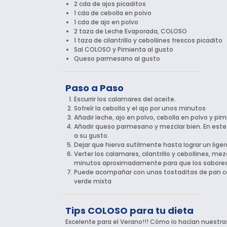
2 cda de ajos picaditos
1 cda de cebolla en polvo
1 cda de ajo en polvo
2 taza de Leche Evaporada, COLOSO
1 taza de cilantrillo y cebollines frescos picadito
Sal COLOSO y Pimienta al gusto
Queso parmesano al gusto
Paso a Paso
Escurrir los calamares del aceite.
Sofreír la cebolla y el ajo por unos minutos
Añadir leche, ajo en polvo, cebolla en polvo y pim
Añadir queso parmesano y mezclar bien. En este
a su gusto.
Dejar que hierva sutilmente hasta lograr un lige
Verter los calamares, cilantrillo y cebollines, me
minutos aproximadamente para que los sabores
Puede acompañar con unas tostaditas de pan c
verde mixta
Tips COLOSO para tu dieta
Excelente para el Verano!!! Cómo lo hacían nuestra