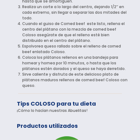
hasta que se amortiguen.
Realiza un corte a lo largo del centro, dejando 1/2’’ en
cada extremo, sin llegar a separar las dos mitades del
todo.
Cuando el guiso de Corned beef este listo, rellena el
centro del plátano con la mezcla de corned beef
Coloso asegúrate de que el relleno esté bien
distribuido en el centro del plátano.
Espolvorea queso rallado sobre el relleno de corned
beef enlatado Coloso.
Coloca los plátanos rellenos en una bandeja para
hornear y hornea por 10 minutos, o hasta que los
plátanos estén dorados y el queso se haya derretido.
Sirve caliente y disfruta de este delicioso plato de
plátanos maduros rellenos de corned beef Coloso con
queso.
Tips COLOSO para tu dieta
¡Cómo lo hacían nuestras Abuelitas!
Productos utilizados