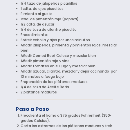
1/4 taza de jalapeños picadillos
1 cdta. de ajos picaditos
Pimienta al gusto
1cda. de pimentón rojo (paprika)
1/2 cdta. de azucar
1/4 de taza de cilantro picadito
Procedimiento:
Sofreir cebolla y ajos por unos minutos
Añadir jalapeños, pimienta y pimientos rojos, mezclar
bien
Añadir Corned Beef Coloso y mezclar bien
Añadir pimentón rojo y vino
Añadir tomates en su jugo y mezclar bien
Añadir azúcar, cilantro, mezclar y dejar cocinando por
10 minutos a fuego bajo
Preparación de los plátanos maduros
1/4 de taza de Aceite Betis
2 plátanos maduros
Paso a Paso
Precalienta el horno a 375 grados Fahrenheit (350•
grados Celsius).
Corta los extremos de los plátanos maduros y freír