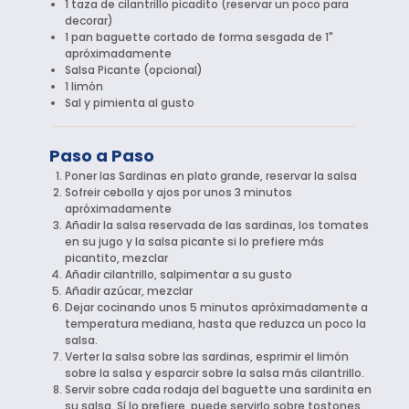
1 taza de cilantrillo picadito (reservar un poco para
decorar)
1 pan baguette cortado de forma sesgada de 1"
apróximadamente
Salsa Picante (opcional)
1 limón
Sal y pimienta al gusto
Paso a Paso
Poner las Sardinas en plato grande, reservar la salsa
Sofreir cebolla y ajos por unos 3 minutos
apróximadamente
Añadir la salsa reservada de las sardinas, los tomates
en su jugo y la salsa picante si lo prefiere más
picantito, mezclar
Añadir cilantrillo, salpimentar a su gusto
Añadir azúcar, mezclar
Dejar cocinando unos 5 minutos apróximadamente a
temperatura mediana, hasta que reduzca un poco la
salsa.
Verter la salsa sobre las sardinas, esprimir el limón
sobre la salsa y esparcir sobre la salsa más cilantrillo.
Servir sobre cada rodaja del baguette una sardinita en
su salsa. Sí lo prefiere, puede servirlo sobre tostones