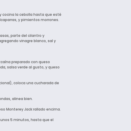
 y cocina la cebolla hasta que esté
alcaparras, y pimientos morrones.
sas, parte del cilantro y
agregando vinagre blanco, sal y
Vizcaína preparado con queso
da, salsa verde al gusto, y queso
cional), coloca una cucharada de
ndas, alinea bien.
ueso Monterey Jack rallado encima.
 unos 5 minutos, hasta que el