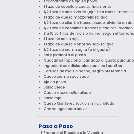
1 cucharadita de ajo en polvo
1 taza de cebolla picadita finamente
1/2 taza de salsa verde (ajusta a más o menos 
1 taza de queso mozzarella rallado
1/2 taza de cilantro fresco picado, dividido en do
1/2 taza de cebollines frescos picaditos, dividid
8 a 10 tortillas de maíz o harina, según el tama
1 taza de salsa roja
1 taza de queso Monterey Jack rallado
1/2 taza de crema agria (o al gusto)
Sal y pimienta al gusto
Guacamol (opcional, cantidad al gusto para untar
Ingredientes adicionales para los taquitos:
Tortillas de maíz o harina, según preferencia
Queso crema suavizado
Ajo en polvo
Salsa verde
Queso mozzarella rallado
Salsa roja
Queso Monterey Jack o similar, rallado
Crema agria para servir
Paso a Paso
Preparar el Bacalao a la Vizcaína: