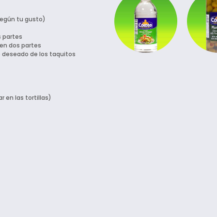
según tu gusto)
s partes
o en dos partes
ño deseado de los taquitos
 en las tortillas)