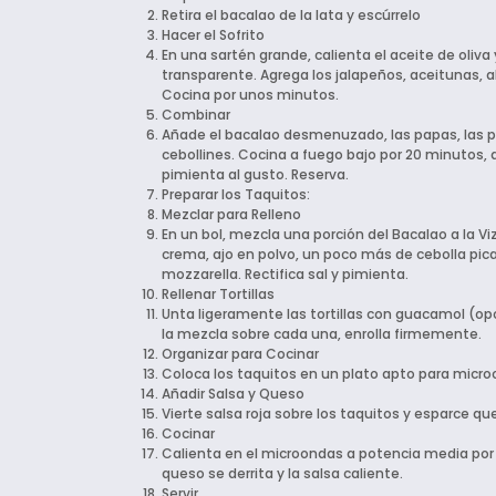
Retira el bacalao de la lata y escúrrelo
Hacer el Sofrito
En una sartén grande, calienta el aceite de oliva
transparente. Agrega los jalapeños, aceitunas, 
Cocina por unos minutos.
Combinar
Añade el bacalao desmenuzado, las papas, las pa
cebollines. Cocina a fuego bajo por 20 minutos, 
pimienta al gusto. Reserva.
Preparar los Taquitos:
Mezclar para Relleno
En un bol, mezcla una porción del Bacalao a la 
crema, ajo en polvo, un poco más de cebolla pica
mozzarella. Rectifica sal y pimienta.
Rellenar Tortillas
Unta ligeramente las tortillas con guacamol (op
la mezcla sobre cada una, enrolla firmemente.
Organizar para Cocinar
Coloca los taquitos en un plato apto para microo
Añadir Salsa y Queso
Vierte salsa roja sobre los taquitos y esparce q
Cocinar
Calienta en el microondas a potencia media por
queso se derrita y la salsa caliente.
Servir