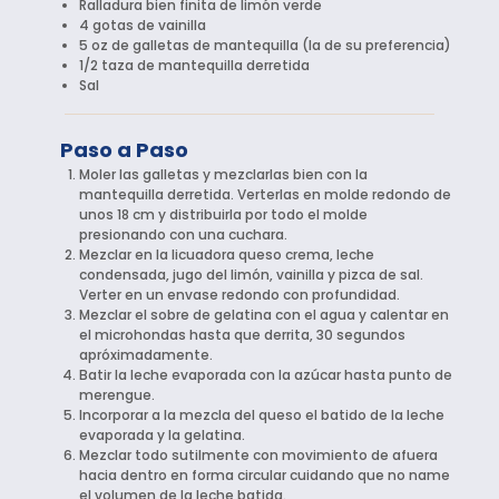
Ralladura bien finita de limón verde
4 gotas de vainilla
5 oz de galletas de mantequilla (la de su preferencia)
1/2 taza de mantequilla derretida
Sal
Paso a Paso
Moler las galletas y mezclarlas bien con la
mantequilla derretida. Verterlas en molde redondo de
unos 18 cm y distribuirla por todo el molde
presionando con una cuchara.
Mezclar en la licuadora queso crema, leche
condensada, jugo del limón, vainilla y pizca de sal.
Verter en un envase redondo con profundidad.
Mezclar el sobre de gelatina con el agua y calentar en
el microhondas hasta que derrita, 30 segundos
apróximadamente.
Batir la leche evaporada con la azúcar hasta punto de
merengue.
Incorporar a la mezcla del queso el batido de la leche
evaporada y la gelatina.
Mezclar todo sutilmente con movimiento de afuera
hacia dentro en forma circular cuidando que no name
el volumen de la leche batida.